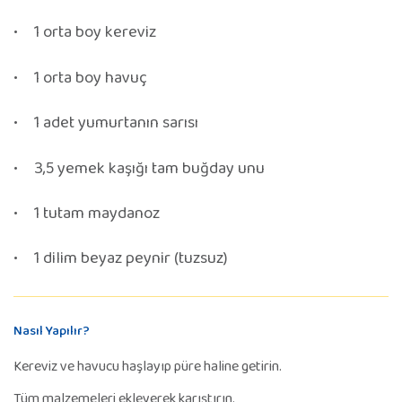
1 orta boy kereviz
1 orta boy havuç
1 adet yumurtanın sarısı
3,5 yemek kaşığı tam buğday unu
1 tutam maydanoz
1 dilim beyaz peynir (tuzsuz)
Nasıl Yapılır?
Kereviz ve havucu haşlayıp püre haline getirin.
Tüm malzemeleri ekleyerek karıştırın.