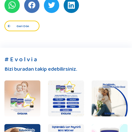
Geri Dön
# E v o l v i a
Bizi buradan takip edebilirsiniz.