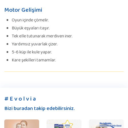
Motor Gelişimi
Oyun içinde çömelir.
Büyük eşyaları taşır.
Tek elle tutunarak merdiven iner.
Yardımsız yuvarlak çizer.
5-6 küp ile kule yapar.
Kare şekilleri tamamlar.
# E v o l v i a
Bizi buradan takip edebilirsiniz.