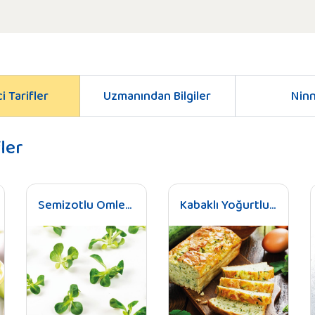
i Tarifler
Uzmanından Bilgiler
Ninn
ler
Semizotlu Omlet Dilimleri (+12 Ay)
Kabaklı Yoğurtlu Kek (+12 Ay)