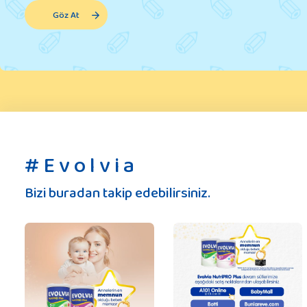
sebzeleri
Göz At
karıştırarak
soteleyin.
Tencereye su
ekleyin.
Kaynamaya
başlayınca ateşi
kısın ve sebzeler
iyice yumuşayana
# E v o l v i a
kadar yaklaşık 15-
20 dakika kadar
Bizi buradan takip edebilirsiniz.
pişirin. […]