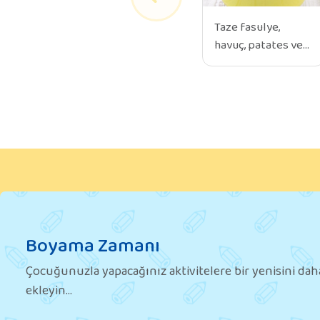
Taze fasulye,
havuç, patates ve
soğanı küçük
doğrayın.
Sarımsağı ezin. Bir
tencereye
zeytinyağını
ekleyin ve ısıtın.
Soğan ve sarımsağı
ekleyin ve
yumuşayana kadar
soteleyin.
Boyama Zamanı
Doğranmış taze
fasulye, havuç ve
Çocuğunuzla yapacağınız aktivitelere bir yenisini dah
patatesi tencereye
ekleyin...
ekleyin. Birkaç
dakika boyunca