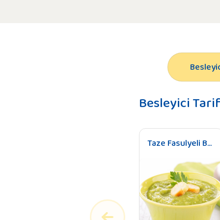
Besleyic
Besleyici Tarif
Taze Fasulyeli Bebek Çorbası (+8 Ay)