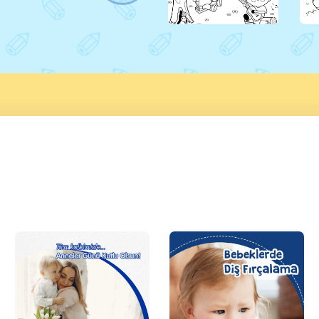
olana kadar pişirin.
kabaklı karışıma
Kenarları kızarıp
ekleyin ve karışım
üst tarafı
pürüzsüz olana
sertleşene kadar
kadar iyice
pişirin. Omleti
karıştırın.
spatula yardımıyla
Yağlanmış veya
dikkatlice çevirin
pişirme kağıdı
ve […]
serilmiş bir kek
kalıbına […]