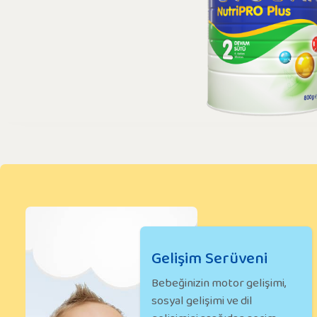
Gelişim Serüveni
Bebeğinizin motor gelişimi,
sosyal gelişimi ve dil