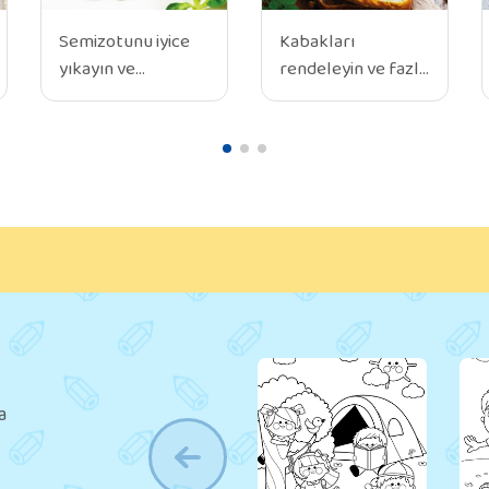
Semizotunu iyice
Kabakları
yıkayın ve
rendeleyin ve fazla
doğrayın.
suyunu sıkarak
Yumurtayı bir
suyunu atın veya
kaseye kırın.
süzün. Fırını 180
Üzerine doğranmış
dereceye ısıtın.
semizotu, lor
Geniş bir
peyniri ve isteğe
karıştırma kabında
bağlı bir tutam tuz
rendelenmiş
ekleyin. Tüm
kabakları, yoğurdu,
malzemeleri iyice
yumurtaları,
karıştırın. Bir
zeytinyağını iyice
tavaya zeytinyağı
karıştırın. Ayrı bir
ekleyin ve ısıtın.
kapta tam buğday
a
Karışımı tavaya
ununu, yulaf ununu
dökün ve orta
karıştırın. Bu kuru
ateşte altın rengi
malzemeleri