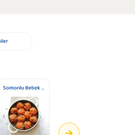
iler
Somonlu Bebek Köftesi (+9 Ay)
Tavuklu Bezelye Çorbası (+9 Ay)