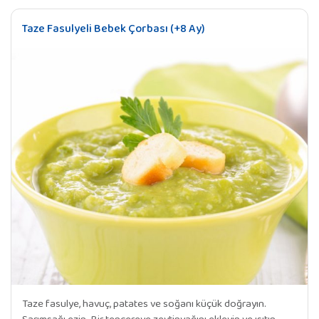
Taze Fasulyeli Bebek Çorbası (+8 Ay)
Taze fasulye, havuç, patates ve soğanı küçük doğrayın.
Sarımsağı ezin. Bir tencereye zeytinyağını ekleyin ve ısıtın.