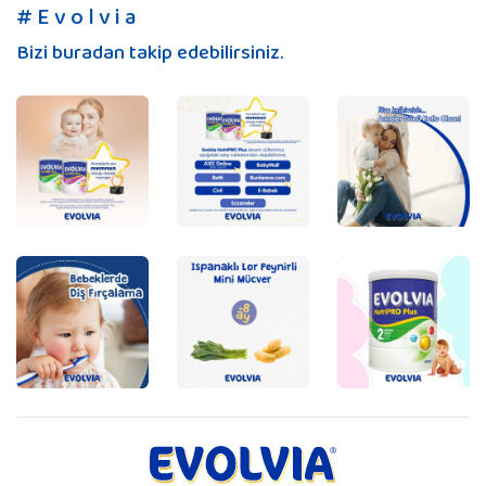
# E v o l v i a
Bizi buradan takip edebilirsiniz.