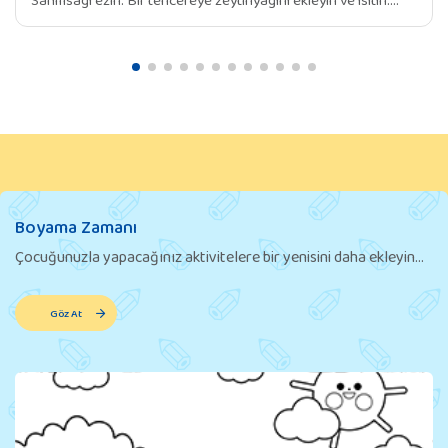
Soğan ve sarımsağı ekleyin ve yumuşayana kadar soteleyin.
Doğranmış taze fasulye, havuç ve patatesi tencereye ekleyin.
Birkaç dakika boyunca sebzeleri karıştırarak soteleyin.
Tencereye su ekleyin. Kaynamaya başlayınca ateşi kısın ve
sebzeler iyice yumuşayana kadar yaklaşık 15-20 dakika kadar
pişirin. […]
Boyama Zamanı
Çocuğunuzla yapacağınız aktivitelere bir yenisini daha ekleyin...
Göz At