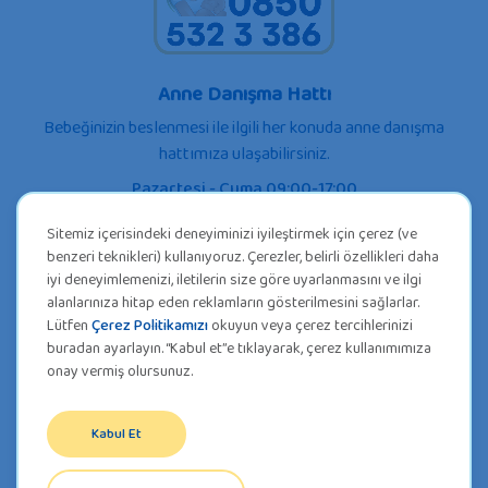
Anne Danışma Hattı
Bebeğinizin beslenmesi ile ilgili her konuda anne danışma
hattımıza ulaşabilirsiniz.
Pazartesi - Cuma 09:00-17:00
Sitemiz içerisindeki deneyiminizi iyileştirmek için çerez (ve
benzeri teknikleri) kullanıyoruz. Çerezler, belirli özellikleri daha
iyi deneyimlemenizi, iletilerin size göre uyarlanmasını ve ilgi
alanlarınıza hitap eden reklamların gösterilmesini sağlarlar.
Lütfen
Çerez Politikamızı
okuyun veya çerez tercihlerinizi
buradan ayarlayın. “Kabul et”e tıklayarak, çerez kullanımımıza
onay vermiş olursunuz.
Kabul Et
KVKK