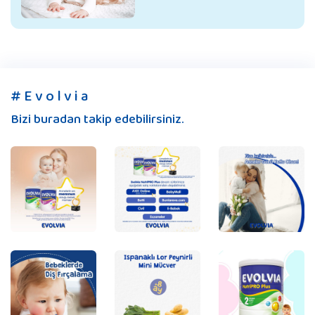
# E v o l v i a
Bizi buradan takip edebilirsiniz.