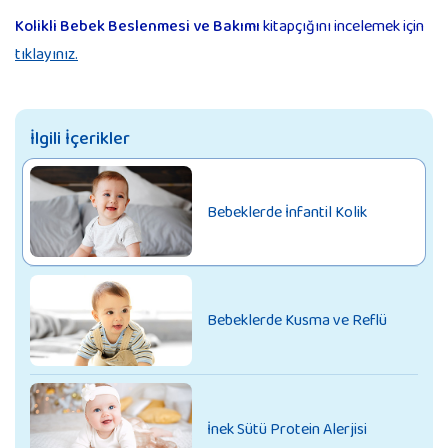
Kolikli
Bebek
B
eslenmesi ve
B
akımı
kitapçığını incelemek için
tıklayınız.
İlgili İçerikler
Bebeklerde İnfantil Kolik
Bebeklerde Kusma ve Reflü
İnek Sütü Protein Alerjisi