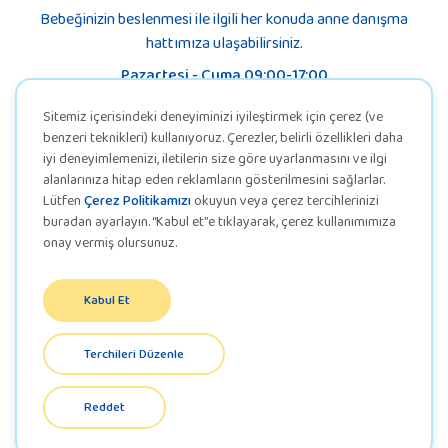
Bebeğinizin beslenmesi ile ilgili her konuda anne danışma
hattımıza ulaşabilirsiniz.
Pazartesi - Cuma 09:00-17:00
Sitemiz içerisindeki deneyiminizi iyileştirmek için çerez (ve
benzeri teknikleri) kullanıyoruz. Çerezler, belirli özellikleri daha
iyi deneyimlemenizi, iletilerin size göre uyarlanmasını ve ilgi
alanlarınıza hitap eden reklamların gösterilmesini sağlarlar.
Lütfen
Çerez Politikamızı
okuyun veya çerez tercihlerinizi
buradan ayarlayın. “Kabul et”e tıklayarak, çerez kullanımımıza
onay vermiş olursunuz.
Kabul Et
KVKK
Terchileri Düzenle
Gizlilik Politikası
Reddet
© COPYRIGHT 2025 EVOLVIA. ALL RIGHTS RESERVED