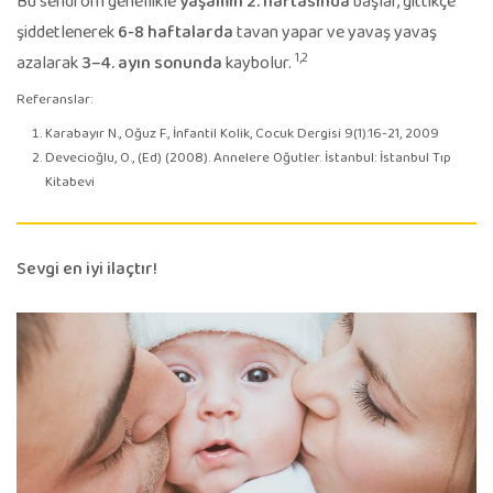
Bu sendrom genellikle
yaşamın 2. haftasında
başlar, gittikçe
şiddetlenerek
6-8 haftalarda
tavan yapar ve yavaş yavaş
1,2
azalarak
3–4. ayın sonunda
kaybolur.
Referanslar:
Karabayır N., Oğuz F., İnfantil Kolik, Cocuk Dergisi 9(1):16-21, 2009
Devecioğlu, O., (Ed) (2008). Annelere Oğutler. İstanbul: İstanbul Tıp
Kitabevi
Sevgi en iyi ilaçtır!