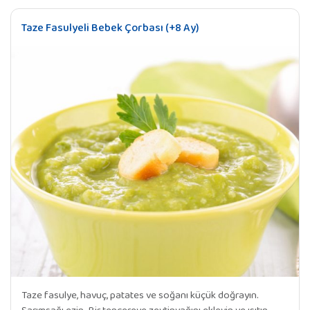
Taze Fasulyeli Bebek Çorbası (+8 Ay)
Taze fasulye, havuç, patates ve soğanı küçük doğrayın.
Sarımsağı ezin. Bir tencereye zeytinyağını ekleyin ve ısıtın.