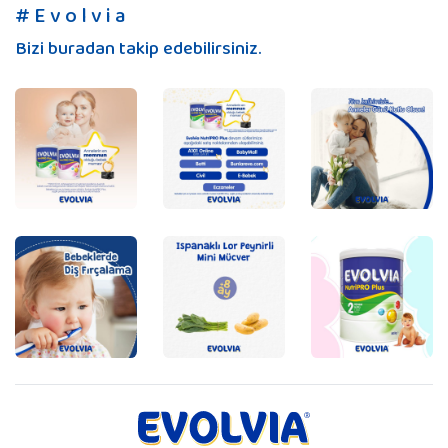
# E v o l v i a
Bizi buradan takip edebilirsiniz.