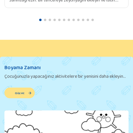
Soğan ve sarımsağı ekleyin ve yumuşayana kadar soteleyin.
Doğranmış taze fasulye, havuç ve patatesi tencereye ekleyin.
Birkaç dakika boyunca sebzeleri karıştırarak soteleyin.
Tencereye su ekleyin. Kaynamaya başlayınca ateşi kısın ve
sebzeler iyice yumuşayana kadar yaklaşık 15-20 dakika kadar
pişirin. […]
Boyama Zamanı
Çocuğunuzla yapacağınız aktivitelere bir yenisini daha ekleyin...
Göz At