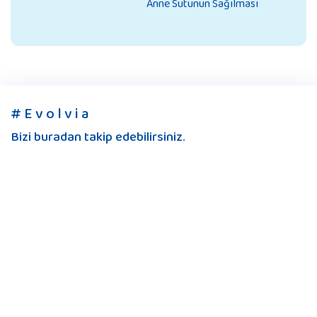
Anne Sütünün Sağılması
# E v o l v i a
Bizi buradan takip edebilirsiniz.