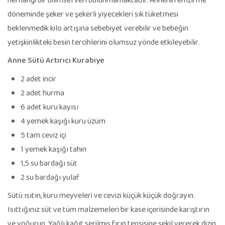
döneminde şeker ve şekerli yiyecekleri sık tüketmesi
beklenmedik kilo artışına sebebiyet verebilir ve bebeğin
yetişkinlikteki besin tercihlerini olumsuz yönde etkileyebilir.
Anne Sütü Artırıcı Kurabiye
2 adet incir
2 adet hurma
6 adet kuru kayısı
4 yemek kaşığı kuru üzüm
5 tam ceviz içi
1 yemek kaşığı tahin
1,5 su bardağı süt
2 su bardağı yulaf
Sütü ısıtın, kuru meyveleri ve cevizi küçük küçük doğrayın.
Isıttığınız süt ve tüm malzemeleri bir kase içerisinde karıştırın
ve yoğurun. Yağlı kağıt serilmiş fırın tepsisine şekil vererek dizin.