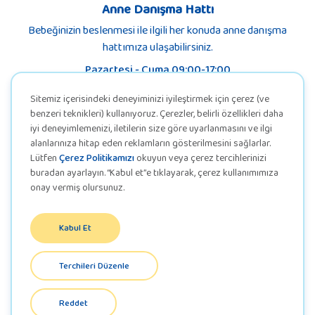
Anne Danışma Hattı
Bebeğinizin beslenmesi ile ilgili her konuda anne danışma
hattımıza ulaşabilirsiniz.
Pazartesi - Cuma 09:00-17:00
Sitemiz içerisindeki deneyiminizi iyileştirmek için çerez (ve
benzeri teknikleri) kullanıyoruz. Çerezler, belirli özellikleri daha
iyi deneyimlemenizi, iletilerin size göre uyarlanmasını ve ilgi
alanlarınıza hitap eden reklamların gösterilmesini sağlarlar.
Lütfen
Çerez Politikamızı
okuyun veya çerez tercihlerinizi
buradan ayarlayın. “Kabul et”e tıklayarak, çerez kullanımımıza
onay vermiş olursunuz.
Kabul Et
KVKK
Terchileri Düzenle
Gizlilik Politikası
Reddet