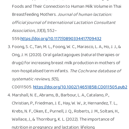
Foods and Their Connection to Human Milk Volume in Thai
Breastfeeding Mothers.
Journal of human lactation:
official journal of International Lactation Consultant
Association
,
33
(3), 552–
559.
https://doi.org/10.1177/0890334417709432
Foong, S. C., Tan, M. L., Foong, W. C., Marasco, L. A., Ho, J. J., &
Ong, J. H. (2020). Oral galactagogues (natural therapies or
drugs) for increasing breast milk production in mothers of
non-hospitalised term infants.
The Cochrane database of
systematic reviews
,
5
(5),
CD011505.
https://doi.org/10.1002/14651858.CD011505.pub2
Marshall, N. E., Abrams, B., Barbour, L. A., Catalano, P.,
Christian, P., Friedman, J. E., Hay, W. W., Jr, Hernandez, T. L.,
Krebs, N. F., Oken, E., Purnell, J. Q., Roberts, J. M., Soltani, H.,
Wallace, J., & Thornburg, K. L. (2022). The importance of
nutrition in pregnancy and lactation: lifelong