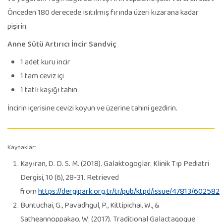
Önceden 180 derecede ısıtılmış fırında üzeri kızarana kadar
pişirin.
Anne Sütü Artırıcı İncir Sandviç
1 adet kuru incir
1 tam ceviz içi
1 tatlı kaşığı tahin
İncirin içerisine cevizi koyun ve üzerine tahini gezdirin.
Kaynaklar:
Kayıran, D. D. S. M. (2018). Galaktogoglar. Klinik Tıp Pediatri
Dergisi, 10 (6), 28-31. Retrieved
from
https://dergipark.org.tr/tr/pub/ktpd/issue/47813/602582
Buntuchai, G., Pavadhgul, P., Kittipichai, W., &
Satheannoppakao, W. (2017). Traditional Galactagogue