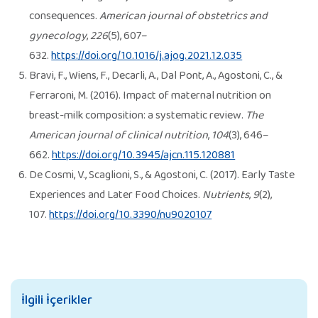
consequences.
American journal of obstetrics and
gynecology
,
226
(5), 607–
632.
https://doi.org/10.1016/j.ajog.2021.12.035
Bravi, F., Wiens, F., Decarli, A., Dal Pont, A., Agostoni, C., &
Ferraroni, M. (2016). Impact of maternal nutrition on
breast-milk composition: a systematic review.
The
American journal of clinical nutrition
,
104
(3), 646–
662.
https://doi.org/10.3945/ajcn.115.120881
De Cosmi, V., Scaglioni, S., & Agostoni, C. (2017). Early Taste
Experiences and Later Food Choices.
Nutrients
,
9
(2),
107.
https://doi.org/10.3390/nu9020107
İlgili İçerikler