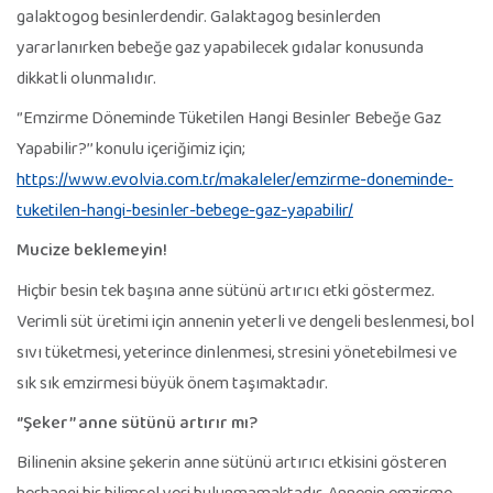
galaktogog besinlerdendir. Galaktagog besinlerden
yararlanırken bebeğe gaz yapabilecek gıdalar konusunda
dikkatli olunmalıdır.
‘’Emzirme Döneminde Tüketilen Hangi Besinler Bebeğe Gaz
Yapabilir?’’ konulu içeriğimiz için;
https://www.evolvia.com.tr/makaleler/emzirme-doneminde-
tuketilen-hangi-besinler-bebege-gaz-yapabilir/
Mucize beklemeyin!
Hiçbir besin tek başına anne sütünü artırıcı etki göstermez.
Verimli süt üretimi için annenin yeterli ve dengeli beslenmesi, bol
sıvı tüketmesi, yeterince dinlenmesi, stresini yönetebilmesi ve
sık sık emzirmesi büyük önem taşımaktadır.
‘’Şeker’’ anne sütünü artırır mı?
Bilinenin aksine şekerin anne sütünü artırıcı etkisini gösteren
herhangi bir bilimsel veri bulunmamaktadır. Annenin emzirme