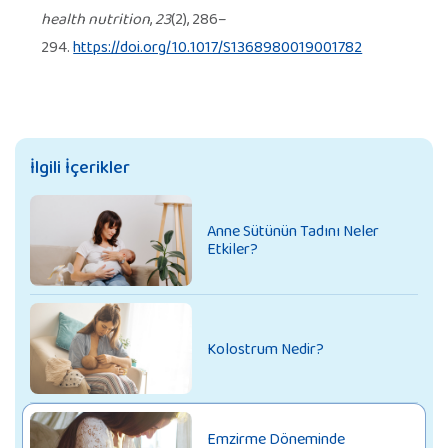
health nutrition
,
23
(2), 286–
294.
https://doi.org/10.1017/S1368980019001782
İlgili İçerikler
Anne Sütünün Tadını Neler
Etkiler?
Kolostrum Nedir?
Emzirme Döneminde