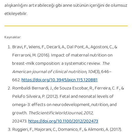
alışkanlığını artırabileceği gibi anne sütünün içeriğini de olumsuz
etkileyebilir.
Kaynaklar:
Bravi, F., Wiens, F., Decarli, A., Dal Pont, A., Agostoni, C., &
Ferraroni, M. (2016). Impact of maternal nutrition on
breast-milk composition: a systematic review.
The
American journal of clinical nutrition
,
104
(3), 646–
662.
https://doi.org/10.3945/ajcn.115.120881
Rombaldi Bernardi, J., de Souza Escobar, R., Ferreira, C. F., &
Pelufo Silveira, P. (2012). Fetal and neonatal levels of
omega-3: effects on neurodevelopment, nutrition, and
growth.
TheScientificWorldJournal
,
2012
,
202473.
https://doi.org/10.1100/2012/202473
Ruggieri, F., Majorani, C., Domanico, F., & Alimonti, A. (2017).