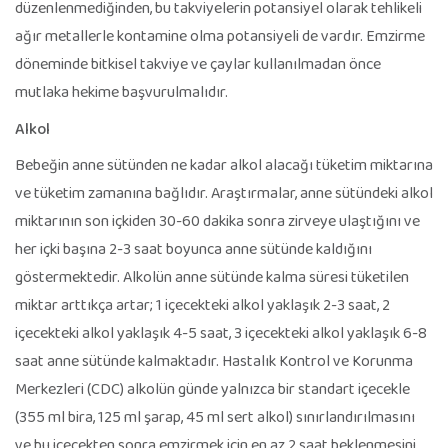
düzenlenmediğinden, bu takviyelerin potansiyel olarak tehlikeli
ağır metallerle kontamine olma potansiyeli de vardır. Emzirme
döneminde bitkisel takviye ve çaylar kullanılmadan önce
mutlaka hekime başvurulmalıdır.
Alkol
Bebeğin anne sütünden ne kadar alkol alacağı tüketim miktarına
ve tüketim zamanına bağlıdır. Araştırmalar, anne sütündeki alkol
miktarının son içkiden 30-60 dakika sonra zirveye ulaştığını ve
her içki başına 2-3 saat boyunca anne sütünde kaldığını
göstermektedir. Alkolün anne sütünde kalma süresi tüketilen
miktar arttıkça artar; 1 içecekteki alkol yaklaşık 2-3 saat, 2
içecekteki alkol yaklaşık 4-5 saat, 3 içecekteki alkol yaklaşık 6-8
saat anne sütünde kalmaktadır. Hastalık Kontrol ve Korunma
Merkezleri (CDC) alkolün günde yalnızca bir standart içecekle
(355 ml bira, 125 ml şarap, 45 ml sert alkol) sınırlandırılmasını
ve bu içecekten sonra emzirmek için en az 2 saat beklenmesini