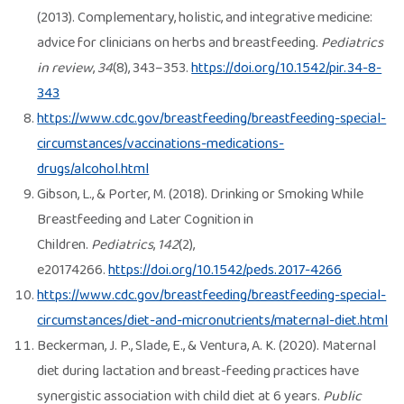
(2013). Complementary, holistic, and integrative medicine:
advice for clinicians on herbs and breastfeeding.
Pediatrics
in review
,
34
(8), 343–353.
https://doi.org/10.1542/pir.34-8-
343
https://www.cdc.gov/breastfeeding/breastfeeding-special-
circumstances/vaccinations-medications-
drugs/alcohol.html
Gibson, L., & Porter, M. (2018). Drinking or Smoking While
Breastfeeding and Later Cognition in
Children.
Pediatrics
,
142
(2),
e20174266.
https://doi.org/10.1542/peds.2017-4266
https://www.cdc.gov/breastfeeding/breastfeeding-special-
circumstances/diet-and-micronutrients/maternal-diet.html
Beckerman, J. P., Slade, E., & Ventura, A. K. (2020). Maternal
diet during lactation and breast-feeding practices have
synergistic association with child diet at 6 years.
Public