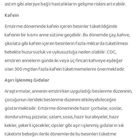
astım gibi alerjiye bağlı hastalıkların gelişme riskini artırabilir.
Kafein
Emzirme döneminde kafein içeren besinler tüketildiğinde
kafeinin bir kısmı anne sütüne geçebilir. Bu dönemde çay, kahve,
çikolata gibi kafein içeren besinlerin fazla miktarda tüketilmesi
bebekte huzursuzluk ve uykusuzluğa neden olabilir. CDC,
emziren annelerin günde iki veya üç fincan kahveye eşdeğer
olan 300 mg’dan fazla kafein tüketmemelerini önermektedir.
Aşırı İşlenmiş Gıdalar
Araştırmalar, annenin emzirirken uyguladığı beslenme düzeninin,
çocuğunun ilerideki beslenme düzenini etkileyebileceğini
göstermektedir. Emzirme döneminde hazır çorbalar, soslar,
dondurulmuş pizzalar, salam, sosis, hazır kurabiyeler, hazır
kekler, şekerli içecekler, cipsler gibi aşırı işlenmiş gıdaların sık
tüketimi bebeğin ileriki dönemlerde bu besinleri tüketme