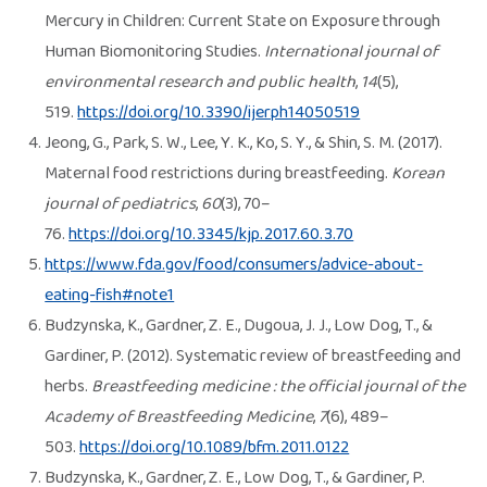
Mercury in Children: Current State on Exposure through
Human Biomonitoring Studies.
International journal of
environmental research and public health
,
14
(5),
519.
https://doi.org/10.3390/ijerph14050519
Jeong, G., Park, S. W., Lee, Y. K., Ko, S. Y., & Shin, S. M. (2017).
Maternal food restrictions during breastfeeding.
Korean
journal of pediatrics
,
60
(3), 70–
76.
https://doi.org/10.3345/kjp.2017.60.3.70
https://www.fda.gov/food/consumers/advice-about-
eating-fish#note1
Budzynska, K., Gardner, Z. E., Dugoua, J. J., Low Dog, T., &
Gardiner, P. (2012). Systematic review of breastfeeding and
herbs.
Breastfeeding medicine : the official journal of the
Academy of Breastfeeding Medicine
,
7
(6), 489–
503.
https://doi.org/10.1089/bfm.2011.0122
Budzynska, K., Gardner, Z. E., Low Dog, T., & Gardiner, P.