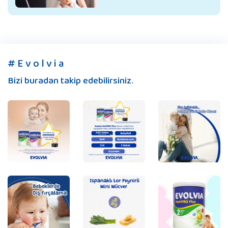
# E v o l v i a
Bizi buradan takip edebilirsiniz.