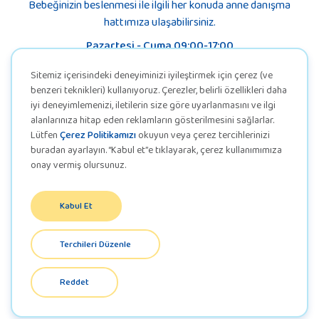
Bebeğinizin beslenmesi ile ilgili her konuda anne danışma
hattımıza ulaşabilirsiniz.
Pazartesi - Cuma 09:00-17:00
Sitemiz içerisindeki deneyiminizi iyileştirmek için çerez (ve
benzeri teknikleri) kullanıyoruz. Çerezler, belirli özellikleri daha
iyi deneyimlemenizi, iletilerin size göre uyarlanmasını ve ilgi
alanlarınıza hitap eden reklamların gösterilmesini sağlarlar.
Lütfen
Çerez Politikamızı
okuyun veya çerez tercihlerinizi
buradan ayarlayın. “Kabul et”e tıklayarak, çerez kullanımımıza
onay vermiş olursunuz.
Kabul Et
KVKK
Terchileri Düzenle
Gizlilik Politikası
Reddet
© COPYRIGHT 2025 EVOLVIA. ALL RIGHTS RESERVED