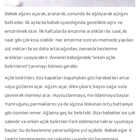
Bebek ağzını açarak, aranarak, sonunda da ağlayarak açlığını
belli eder. İlk aylarda bebek uyandığında genellikle açtır ve
emzirilmek ister. İlk haftalarda emzirme aralıkları bir saat, iki
saat gibi çok kısa olabilir. Her emzirme sonrası memede yapılan
süt miktarı biraz daha artacağından, zamanla beslenme
aralıkları uzayacaktır. Annenin bebeğindeki “erken açlık
belirtilerini” tanımayı bilmesi gerekir.
Açlık belirtileri; Göz kapakları kapalıyken göz hareketleri artar
veya gözlerini açar. Ağzını açar, dilini çıkarır, başını sağa-sola
çevirerek memeyi arar. Huysuzlanmaya, mırıldanmaya başlar.
Yumruğunu, parmaklarını ya da ağzına dokunan örtü, battaniye
gibi cisimleri emer. Ağlama geç bir belirtidir. Bazı bebekler ise çok
sakindir ve erken açlık belirtileri fark edilmezse tekrar uyumaya
başlar; bu da beslenme yetersizliğine yol açabilir. Bebek eğer 4
saattir beslenmemiş ise uykudan uyandırılıp beslenmesi