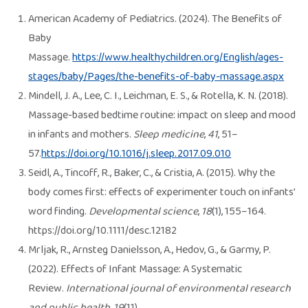
American Academy of Pediatrics. (2024). The Benefits of
Baby
Massage.
https://www.healthychildren.org/English/ages-
stages/baby/Pages/the-benefits-of-baby-massage.aspx
Mindell, J. A., Lee, C. I., Leichman, E. S., & Rotella, K. N. (2018).
Massage-based bedtime routine: impact on sleep and mood
in infants and mothers.
Sleep medicine
,
41
, 51–
57.
https://doi.org/10.1016/j.sleep.2017.09.010
Seidl, A., Tincoff, R., Baker, C., & Cristia, A. (2015). Why the
body comes first: effects of experimenter touch on infants’
word finding.
Developmental science
,
18
(1), 155–164.
https://doi.org/10.1111/desc.12182
Mrljak, R., Arnsteg Danielsson, A., Hedov, G., & Garmy, P.
(2022). Effects of Infant Massage: A Systematic
Review.
International journal of environmental research
and public health
,
19
(11),