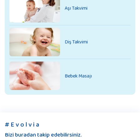
Aşı Takvimi
Diş Takvimi
Bebek Masajı
# E v o l v i a
Bizi buradan takip edebilirsiniz.