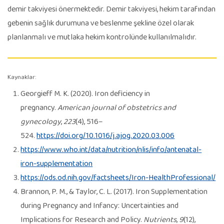
demir takviyesi önermektedir. Demir takviyesi, hekim tarafından
gebenin sağlık durumuna ve beslenme şekline özel olarak
planlanmalı ve mutlaka hekim kontrolünde kullanılmalıdır.
Kaynaklar:
Georgieff M. K. (2020). Iron deficiency in
pregnancy.
American journal of obstetrics and
gynecology
,
223
(4), 516–
524.
https://doi.org/10.1016/j.ajog.2020.03.006
https://www.who.int/data/nutrition/nlis/info/antenatal-
iron-supplementation
https://ods.od.nih.gov/factsheets/Iron-HealthProfessional/
Brannon, P. M., & Taylor, C. L. (2017). Iron Supplementation
during Pregnancy and Infancy: Uncertainties and
Implications for Research and Policy.
Nutrients
,
9
(12),